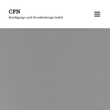
Skip
to
CFN
content
Menu
Beteiligungs- und Dienstleistungs GmbH
ENGLISH
Deutsch
(
German
)